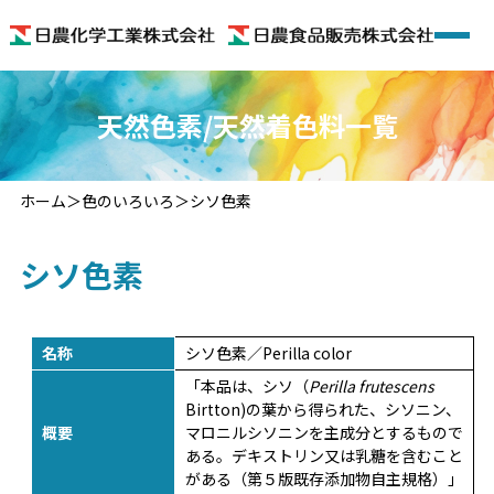
ホーム
天然色素/天然着色料一覧
会社概要
ホーム
色のいろいろ
シソ色素
着色料
シソ色素
機能性食品素材
機能性食品
名称
シソ色素／Perilla color
「本品は、シソ（
Perilla frutescens
色のいろいろ
Birtton)の葉から得られた、シソニン、
概要
マロニルシソニンを主成分とするもので
ある。デキストリン又は乳糖を含むこと
お問い合わせ
がある（第５版既存添加物自主規格）」