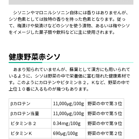
シソニンやマロニルシソニン自体には香りはありませんが、
シソ色素としては独特の香りを持った色素となります。従っ
て、梅漬けや柴漬けなどのシソを使う漬物、あるいは梅やシソ
をイメージした菓子類や飲料などに主に使用されます。
健康野菜赤シソ
あまり知られていませんが、蘇葉として漢方にも用いられて
いるように、シソは野菜の中で栄養価に富む隠れた健康素材で
す。このようにカロテンやビタミンＢ２，Ｋなど、野菜の中で
上位１０番に入るものが幾つもあります。
βカロテン
11,000μg/100g
野菜の中で第３位
βカロテン当量
11,000μg/100g
野菜の中で第５位
ビタミンＢ２
0.34mg/100g
野菜の中で第９位
ビタミンＫ
690μg/100g
野菜の中で第２位