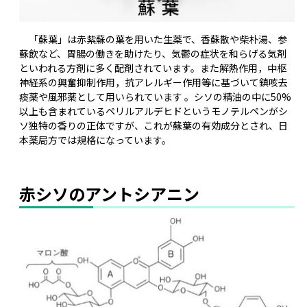
「蘇葉」は赤紫蘇の葉を用いた生薬で、香蘇散や柴朴湯、参
蘇飲など、胃腸の働きを助けたり、気鬱の症状を和らげる気剤
といわれる方剤に多く配剤されています。また解熱作用，中枢
神経系の興奮抑制作用，抗アレルギー作用等に基づいて鎮咳去
痰薬や風邪薬として用いられています 。シソの精油の中に50%
以上も含まれているペリルアルデヒドというモノテルペンがシ
ソ独特の香りの正体ですが、これが蘇葉の有効成分とされ、日
本薬局方では規格になっています。
赤シソのアントシアニン