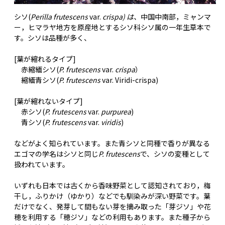
シソ(
Perilla frutescens
var.
crispa) は、
中国中南部，ミャンマ
ー，ヒマラヤ地方を原産地とするシソ科シソ属の一年生草本で
す。シソは品種が多く、
[葉が縮れるタイプ]
赤縮緬シソ(
P. frutescens
var.
crispa
）
縮緬青シソ(
P. frutescens
var. Viridi-crispa)
[葉が縮れないタイプ]
赤シソ(
P. frutescens
var.
purpurea
)
青シソ(
P. frutescens
var.
viridis
)
などがよく知られています。また青シソと同種で香りが異なる
エゴマの学名はシソと同じ
P. frutescens
で、シソの変種として
扱われています。
いずれも日本では古くから香味野菜として認知されており，梅
干し，ふりかけ（ゆかり）などでも馴染みが深い野菜です。葉
だけでなく、発芽して間もない芽を摘み取った「芽ジソ」や花
穂を利用する「穂ジソ」などの利用もあります。また種子から