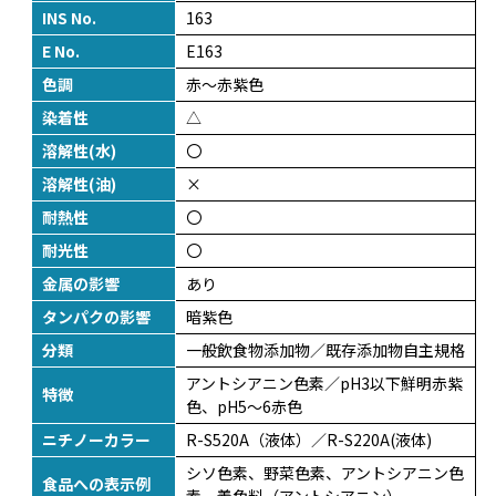
INS No.
163
E No.
E163
色調
赤～赤紫色
染着性
△
溶解性(水)
〇
溶解性(油)
×
耐熱性
〇
耐光性
〇
金属の影響
あり
タンパクの影響
暗紫色
分類
一般飲食物添加物／既存添加物自主規格
アントシアニン色素／pH3以下鮮明赤紫
特徴
色、pH5～6赤色
ニチノーカラー
R-S520A（液体）／R-S220A(液体)
シソ色素、野菜色素、アントシアニン色
食品への表示例