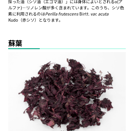
採った油（シソ油（エゴマ油）」には身体によいとされるα(ア
ルファ)―リノレン酸が多く含まれています。このうち、シソ色
素に利用されるのは
Perilla frutescens
Birtt.
var. acuta
Kudo（赤シソ）となります。
蘇葉