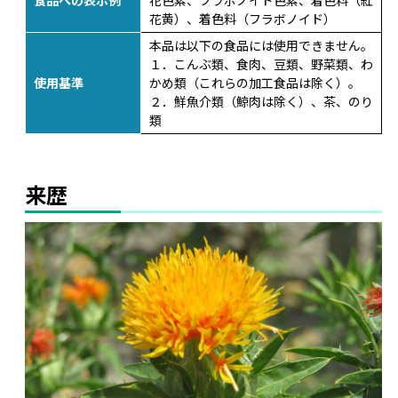
食品への表示例
花色素、フラボノイド色素、着色料（紅
花黄）、着色料（フラボノイド）
本品は以下の食品には使用できません。
１．こんぶ類、食肉、豆類、野菜類、わ
使用基準
かめ類（これらの加工食品は除く）。
２．鮮魚介類（鯨肉は除く）、茶、のり
類
来歴