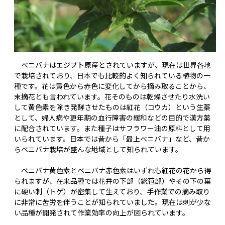
ベニバナはエジプト原産とされていますが、現在は世界各地
で栽培されており、日本でも比較的よく知られている植物の一
種です。花は黄色から赤色に変化してから摘み取ることから、
末摘花とも言われています。花そのものは乾燥させたり水洗い
して黄色素を除き発酵させたものは紅花（コウカ）という生薬
として、婦人病や更年期の血行障害の緩和などの目的で漢方薬
に配合されています。また種子はサフラワー油の原料として用
いられています。日本では昔から「最上ベニバナ」など、昔か
らベニバナ栽培が盛んな地域として知られています。
ベニバナ黄色素とベニバナ赤色素はいずれも紅花の花から得
られますが、在来品種では花弁の下部（総苞部）やその下の葉
に硬い刺（トゲ）が密集して生えており、手作業での摘み取り
に非常に苦労を伴うことが知られていました。現在は刺が少な
い品種が開発されて作業効率の向上が図られています。