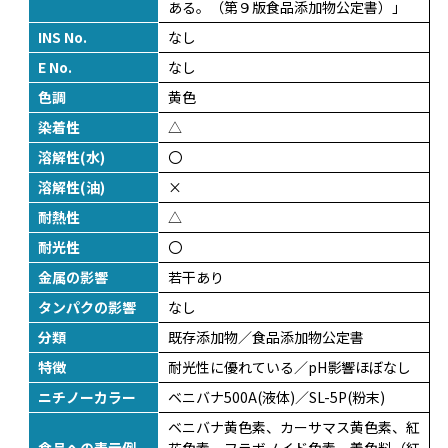
ある。（第９版食品添加物公定書）」
INS No.
なし
E No.
なし
色調
黄色
染着性
△
溶解性(水)
〇
溶解性(油)
×
耐熱性
△
耐光性
〇
金属の影響
若干あり
タンパクの影響
なし
分類
既存添加物／食品添加物公定書
特徴
耐光性に優れている／pH影響ほぼなし
ニチノーカラー
ベニバナ500A(液体)／SL-5P(粉末)
ベニバナ黄色素、カーサマス黄色素、紅