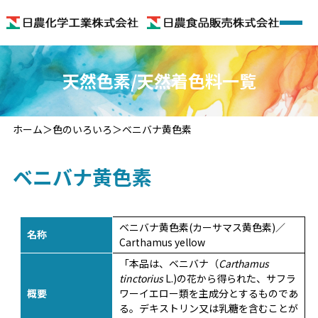
ホーム
天然色素/天然着色料一覧
会社概要
ホーム
色のいろいろ
ベニバナ黄色素
着色料
ベニバナ黄色素
機能性食品素材
機能性食品
ベニバナ黄色素(カーサマス黄色素)／
名称
Carthamus yellow
色のいろいろ
「本品は、ベニバナ（
Carthamus
tinctorius
L.)の花から得られた、サフラ
概要
ワーイエロー類を主成分とするものであ
お問い合わせ
る。デキストリン又は乳糖を含むことが