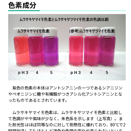
色素成分
紫色の色素の本体はアントシアニンの一つであるシアニジン
やペオニジンに糖や有機酸がつきアシル化アントシアニンとな
ったものであるとされています。
ムラサキヤマイモ色素は、ムラサキサツマイモ色素と比較し
て色調がやや紫味が少なく、朱色系を示します（上写真）。ま
た耐光性はほぼ同等なのに対して耐熱性に優れており、80℃で2
時間加温してもほとんど退色や色調の変化が見られないという