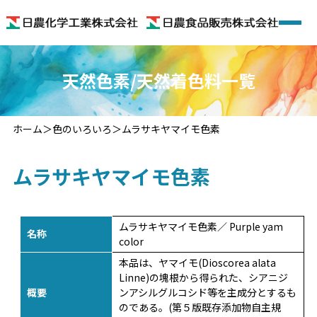
ホーム
天然色素/天然着色料一覧
会社概要
ホーム
色のいろいろ
ムラサキヤマイモ色素
着色料
ムラサキヤマイモ色素
機能性食品素材
機能性食品
ムラサキヤマイモ色素／ Purple yam
名称
color
色のいろいろ
本品は、ヤマイモ(Dioscorea alata
Linne)の塊根から得られた、シアニジ
概要
ンアシルグルコシド等を主成分とするも
お問い合わせ
のである。(第５版既存添加物自主規