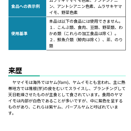
ムラサキヤマイモ色素、アントシアニ
食品への表示例
ン、アントシアニン色素、ムラサキヤマ
イモ、野菜色素
本品は以下の食品には使用できません。
１．こんぶ類、食肉、豆類、野菜類、わ
使用基準
かめ類（これらの加工食品は除く）。
２．鮮魚介類（鯨肉は除く）、茶、のり
類
来歴
ヤマイモは海外ではヤム(Yam)、ヤムイモとも言われ、主に熱
帯地方では塊根(芋)の皮をむいてスライスし、ブランチングして
天日乾燥させたものが主食として食されています。食用のヤマ
イモは内部が白色であることが多いですが、中に紫色を呈する
ものがあり、これらは紫ヤム、パープルヤムと呼ばれていま
す。