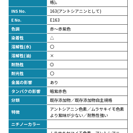
格)。
INS No.
163(アントシアニンとして)
E No.
E163
色調
赤～赤紫色
染着性
△
溶解性(水)
〇
溶解性(油)
×
耐熱性
◎
耐光性
〇
金属の影響
あり
タンパクの影響
暗紫赤色
分類
既存添加物／既存添加物自主規格
アントシアニン色素／ムラサキイモ色素
特徴
より紫味が少ない／耐熱性強い
ニチノーカラー