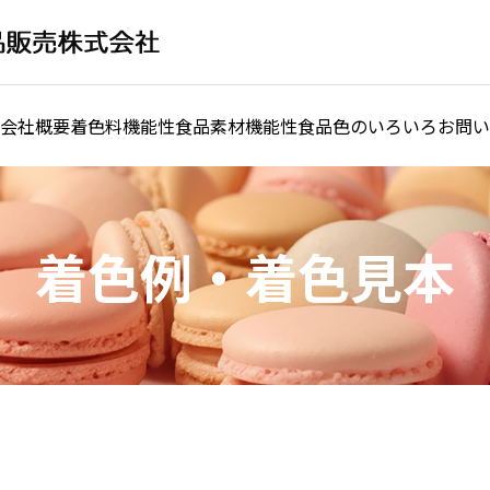
会社概要
着色料
機能性食品素材
機能性食品
色のいろいろ
お問い
着色例・着色見本