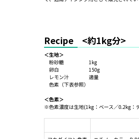
Recipe <約1kg分>
＜生地＞
粉砂糖 1kg
卵白 150g
レモン汁 適量
色素（下表参照）
＜色素＞
※色素濃度は生地(1kg：ベース／0.2kg