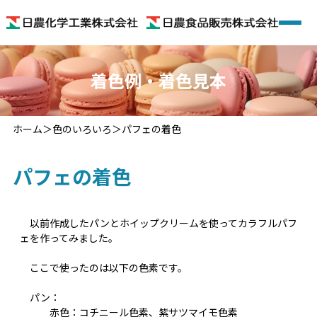
ホーム
着色例・着色見本
会社概要
ホーム
色のいろいろ
パフェの着色
着色料
パフェの着色
機能性食品素材
機能性食品
以前作成したパンとホイップクリームを使ってカラフルパフ
ェを作ってみました。
色のいろいろ
ここで使ったのは以下の色素です。
お問い合わせ
パン：
赤色：コチニール色素、紫サツマイモ色素