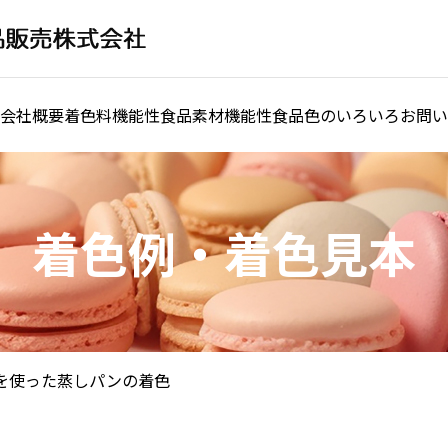
会社概要
着色料
機能性食品素材
機能性食品
色のいろいろ
お問い
着色例・着色見本
を使った蒸しパンの着色