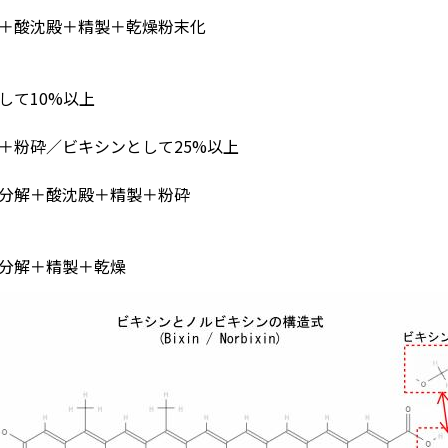
＋酸沈殿＋精製＋乾燥粉末化
て10%以上
粉砕／ビキシンとして25%以上
分解＋酸沈殿＋精製＋粉砕
分解＋精製＋乾燥