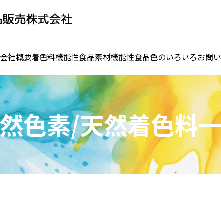
会社概要
着色料
機能性食品素材
機能性食品
色のいろいろ
お問い
然色素/天然着色料