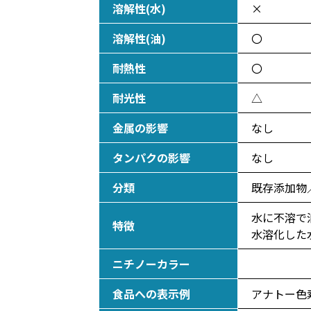
溶解性(水)
×
溶解性(油)
〇
耐熱性
〇
耐光性
△
金属の影響
なし
タンパクの影響
なし
分類
既存添加物
水に不溶で
特徴
水溶化した
ニチノーカラー
食品への表示例
アナトー色