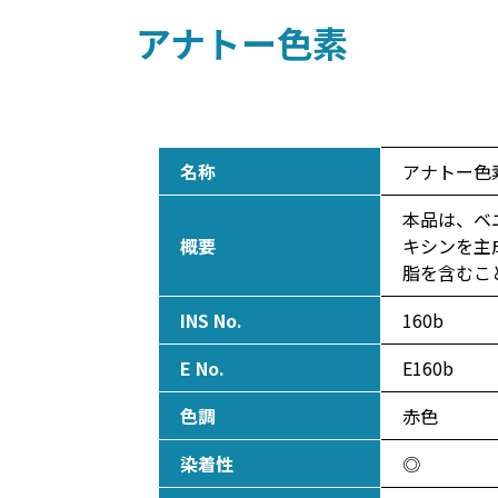
アナトー色素
名称
アナトー色素／ 
本品は、ベニ
概要
キシンを主
脂を含むこ
INS No.
160b
E No.
E160b
色調
赤色
染着性
◎