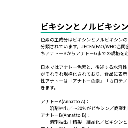
ビキシンとノルビキシ
色素の主成分はビキシンとノルビキシンの
分類されています。JECFA(FAO/W
ちアナトーBからアナトーGまでの規格を
日本ではアナトー色素と、後述する水溶性
がそれぞれ規格化されており、食品に表示
性アナトーは「アナトー色素」「カロテノ
きます。
アナトーA(Annatto A)：
溶剤抽出／～20%がビキシン／商業利
アナトーB(Annatto B)：
溶剤抽出＋精製＋結晶化／ビキシンとし