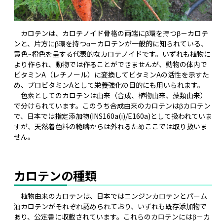
カロテンは、カロテノイド骨格の両端にβ環を持つβ－カロテ
ンと、片方にβ環を持つα－カロテンが一般的に知られている、
黄色~橙色を呈する代表的なカロテノイドです。いずれも植物に
より作られ、動物では作ることができませんが、動物の体内で
ビタミンA（レチノール）に変換してビタミンAの活性を示すた
め、プロビタミンAとして栄養強化の目的にも用いられます。
色素としてのカロテンは由来（合成、植物由来、藻類由来）
で分けられています。このうち合成由来のカロテンはβカロテン
で、日本では指定添加物(INS160a(i)/E160a)として扱われていま
すが、天然着色料の範疇からは外れるためここでは取り扱いま
せん。
カロテンの種類
植物由来のカロテンは、日本ではニンジンカロテンとパーム
油カロテンがそれぞれ認められており、いずれも既存添加物で
あり、公定書に収載されています。これらのカロテンにはβ－カ