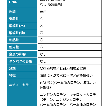
E No.
なし(藻類由来)
色調
黄色
染着性
△
溶解性(水)
×
溶解性(油)
〇
耐熱性
〇
耐光性
△
金属の影響
なし
タンパクの影響
なし
分類
既存添加物／食品添加物公定書
特徴
油脂に可溶で水に不溶／耐熱性強い
Y-ASP10(パーム油カロテン、液体、水
ニチノーカラー
分散性）
ニンジンカロテン：キャロットカロテ
（チ）ン、ニンジンカロチン
パーム油カロテン：パーム油カロチン