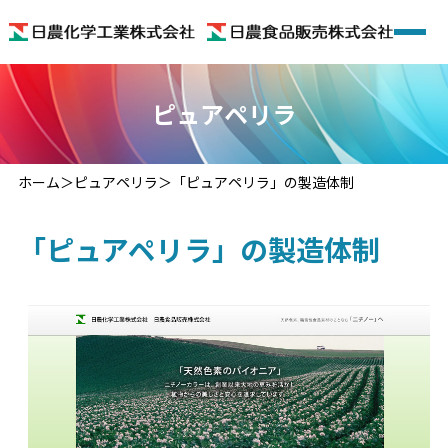
ホーム
ピュアペリラ
会社概要
ホーム
ピュアペリラ
「ピュアペリラ」の製造体制
着色料
「ピュアペリラ」の製造体制
機能性食品素材
機能性食品
色のいろいろ
お問い合わせ