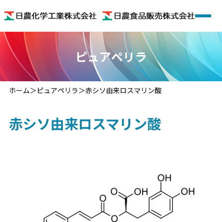
ホーム
ピュアペリラ
会社概要
ホーム
ピュアペリラ
赤シソ由来ロスマリン酸
着色料
赤シソ由来ロスマリン酸
機能性食品素材
機能性食品
色のいろいろ
お問い合わせ