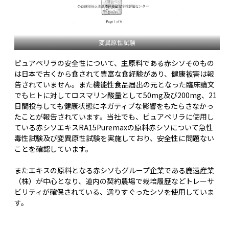
変異原性試験
ピュアペリラの安全性について、主原料である赤シソそのもの
は日本で古くから食されて豊富な食経験があり、健康被害は報
告されていません。また機能性食品届出の元となった臨床論文
でもヒトに対してロスマリン酸量として50mg及び200mg、21
日間投与しても健康状態にネガティブな影響をもたらさなかっ
たことが報告されています。当社でも、ピュアペリラに使用し
ている赤シソエキスRA15Puremaxの原料赤シソについて急性
毒性試験及び変異原性試験を実施しており、安全性に問題ない
ことを確認しています。
またエキスの原料となる赤シソもグループ企業である鹿遠産業
（株）が中心となり、道内の契約農場で栽培履歴などトレーサ
ビリティが確保されている、選りすぐったシソを使用していま
す。