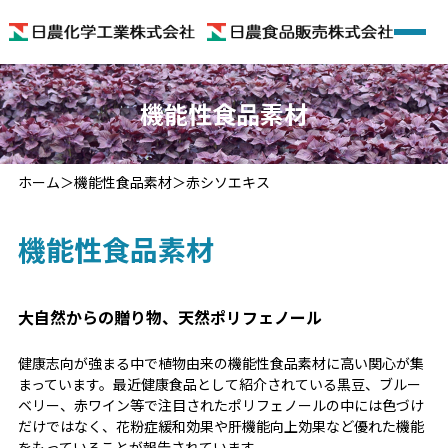
ホーム
機能性食品素材
会社概要
ホーム
機能性食品素材
赤シソエキス
着色料
機能性食品素材
機能性食品素材
機能性食品
大自然からの贈り物、天然ポリフェノール
健康志向が強まる中で植物由来の機能性食品素材に高い関心が集
色のいろいろ
まっています。最近健康食品として紹介されている黒豆、ブルー
ベリー、赤ワイン等で注目されたポリフェノールの中には色づけ
お問い合わせ
だけではなく、花粉症緩和効果や肝機能向上効果など優れた機能
をもっていることが報告されています。