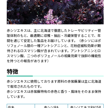
赤シソエキスは、主に北海道で徹底したトレーサビリティー管
理体制のもと、最適期に収穫・抽出・冷蔵保管することで、年
間を通じて安定した製品をお届けしています。（赤シソにはポ
リフェノール類の一種アントシアニンと、花粉症緩和効果が期
待されるロスマリン酸が含まれています。アントシアニンとロ
スマリン酸、二つのポリフェノールの相乗効果で抜群の機能性
を持つとの報告があります）
特徴
赤シソエキスに使用しております原料の赤紫蘇葉は主に北海道
で栽培されたものです。
赤シソエキスは赤紫蘇特有の赤色と香り・風味をそのまま保持
しています。
品名
赤シソRA
赤シソエキスRA15P