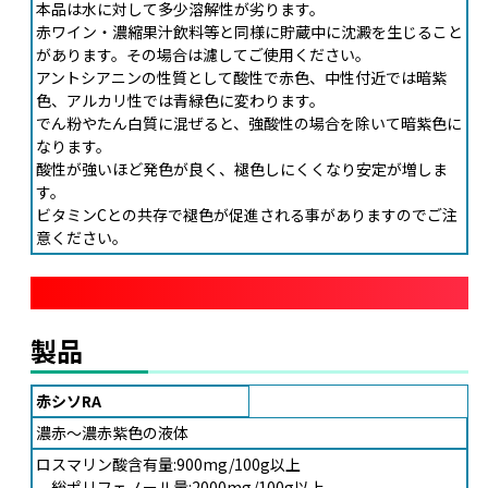
本品は水に対して多少溶解性が劣ります。
赤ワイン・濃縮果汁飲料等と同様に貯蔵中に沈澱を生じること
があります。その場合は濾してご使用ください。
アントシアニンの性質として酸性で赤色、中性付近では暗紫
色、アルカリ性では青緑色に変わります。
でん粉やたん白質に混ぜると、強酸性の場合を除いて暗紫色に
なります。
酸性が強いほど発色が良く、褪色しにくくなり安定が増しま
す。
ビタミンCとの共存で褪色が促進される事がありますのでご注
意ください。
製品
赤シソRA
濃赤～濃赤紫色の液体
ロスマリン酸含有量:900mg/100g以上
総ポリフェノール量:2000mg/100g以上