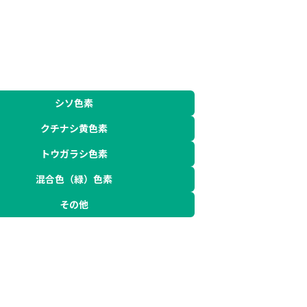
シソ色素
クチナシ黄色素
トウガラシ色素
混合色（緑）色素
その他