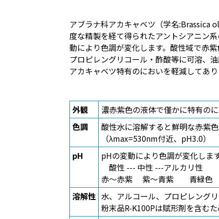
アブラナ科アカキャベツ（学名:Brassica oler
度な精製を経て得られたアントシアニン系の
動により色調が変化します。酸性域で赤紫
プロピレングリコール・酢酸等に可溶、油
アカキャベツ特有のにおいを軽減してあり
外観
濃赤紫色の液体で僅かに特有のに
色調
酸性水に溶解すると鮮明な赤紫色
（λmax=530nm付近、pH3.0）
pH
pHの変動により色調が変化しま
酸性 --- 中性 ---アルカリ性
赤〜赤紫 紫〜青紫 青緑色
溶解性
水、アルコール、プロピレングリ
粉末品R-K100Pは賦形剤を含