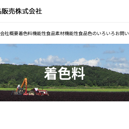
会社概要
着色料
機能性食品素材
機能性食品
色のいろいろ
お問い
着色料