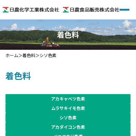
ホーム
着色料
会社概要
ホーム
着色料
シソ色素
着色料
着色料
機能性食品素材
機能性食品
アカキャベツ色素
ムラサキイモ色素
色のいろいろ
シソ色素
アカダイコン色素
お問い合わせ