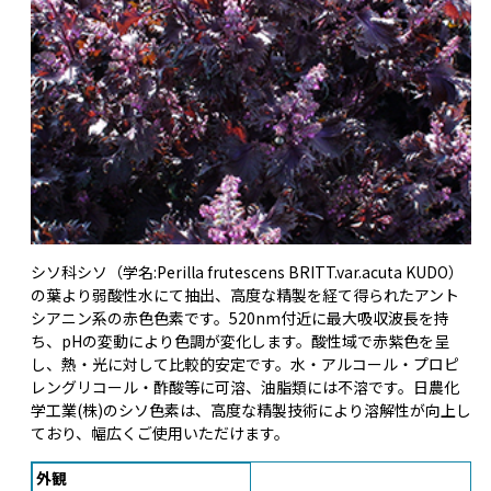
シソ科シソ（学名:Perilla frutescens BRITT.var.acuta KUDO）
の葉より弱酸性水にて抽出、高度な精製を経て得られたアント
シアニン系の赤色色素です。520nm付近に最大吸収波長を持
ち、pHの変動により色調が変化します。酸性域で赤紫色を呈
し、熱・光に対して比較的安定です。水・アルコール・プロピ
レングリコール・酢酸等に可溶、油脂類には不溶です。日農化
学工業(株)のシソ色素は、高度な精製技術により溶解性が向上し
ており、幅広くご使用いただけます。
外観