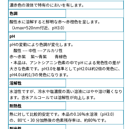
濃赤色の液体で特有のにおいを有します。
色調
酸性水に溶解すると鮮明な赤〜赤橙色を呈します。
（λmax=520nm付近、pH3.0）
pH
pHの変動により色調が変化します。
酸性 --- 中性 ---アルカリ性
赤〜赤紫 紫〜青紫 青緑色
・本品は、アントシアニン色素の中でpH による発色性の差が
大きな色素です。pH3.0を基準としてpH2.0は約2倍の発色に、
pH4.0は約1/3の発色になります。
溶解性
水溶性ですが、冷水や塩濃度の高い溶液にはやや溶け難くなり
ます。含水アルコールでは溶解性が向上します。
耐熱性
熱に対して比較的安定です。本品の0.16%水溶液（pH3.0）
の、80℃・30 分加熱後の色素残存率は、約80%です。
耐光性